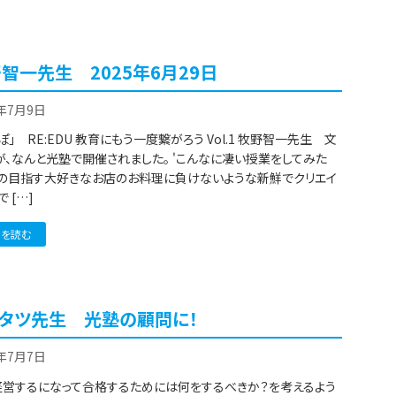
智一先生 2025年6月29日
5年7月9日
ぽ」 RE:EDU 教育にもう一度繋がろう Vol.1 牧野智一先生 文
が、なんと光塾で開催されました。 'こんなに凄い授業をしてみた
 私の目指す大好きなお店のお料理に負けないような新鮮でクリエイ
で […]
きを読む
タツ先生 光塾の顧問に！
5年7月7日
経営するになって合格するためには何をするべきか？を考えるよう