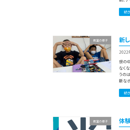
続
新
教室の様子
202
世の中
なく
うのは
新なポ
続
体
教室の様子