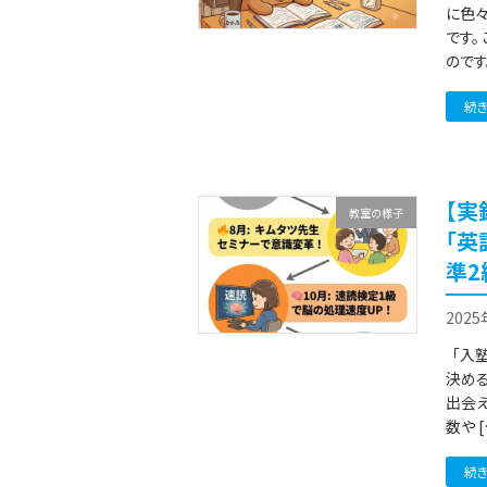
に色々
です。
のです。
続
【実
教室の様子
「英
準2
202
「入
決め
出会え
数や [
続