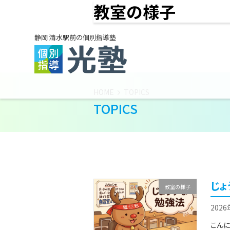
教室の様子
静岡 清水駅前の個別指導塾
HOME
TOPICS
TOPICS
じょ
教室の様子
202
こんに