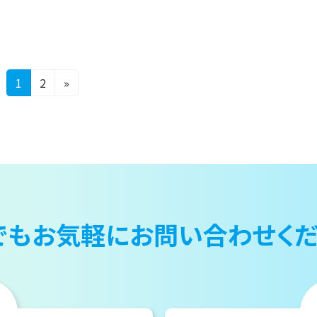
固
固
1
2
»
定
定
ペ
ペ
ー
ー
ジ
ジ
でもお気軽に
お問い合わせくだ