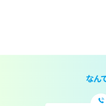
投
稿
の
ペ
ー
ジ
なん
送
り