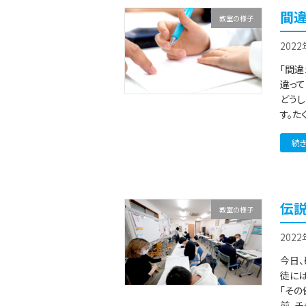
間違
教室の様子
202
「間違
違って
どう
す。た
続
伝
教室の様子
202
今日、
徒には
「そ
前、チ