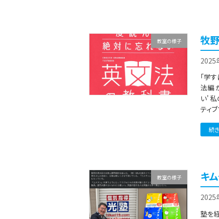
牧野
教室の様子
202
「学す
法編 
い'
ティブ
続
キム
教室の様子
202
塾を