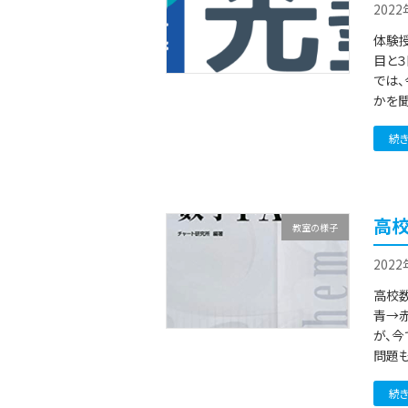
202
体験授
目と３
では
かを聞
続
高
教室の様子
202
高校
青→赤
が、
問題も
続