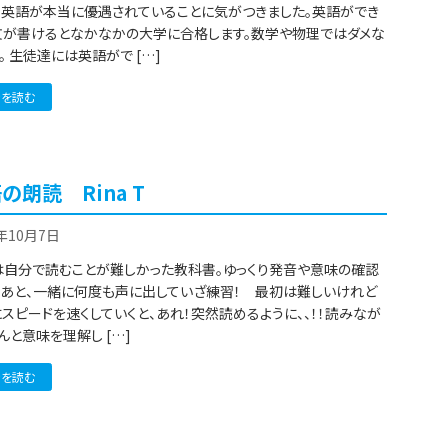
り英語が本当に優遇されていることに気がつきました。英語ができ
文が書けるとなかなかの大学に合格します。数学や物理ではダメな
。 生徒達には英語がで […]
きを読む
の朗読 Rina T
2年10月7日
は自分で読むことが難しかった教科書。ゆっくり発音や意味の確認
たあと、一緒に何度も声に出していざ練習！ 最初は難しいけれど
スピードを速くしていくと、あれ！突然読めるように、、！！読みなが
んと意味を理解し […]
きを読む