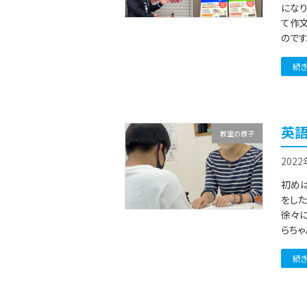
にな
て作
のです
続
英語
教室の様子
202
初め
をし
徐々に
らちゃ
続