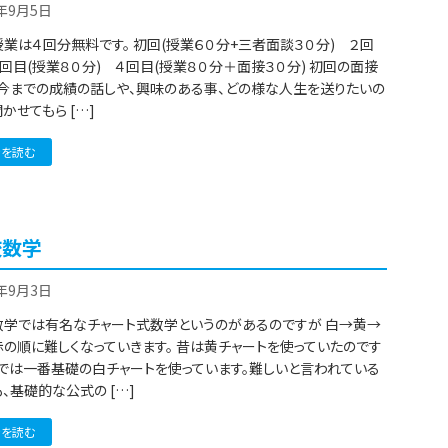
2年9月5日
業は４回分無料です。 初回(授業６０分+三者面談３０分) ２回
回目(授業８０分) ４回目(授業８０分＋面接３０分) 初回の面接
、今までの成績の話しや、興味のある事、どの様な人生を送りたいの
かせてもら […]
きを読む
校数学
2年9月3日
数学では有名なチャート式数学というのがあるのですが 白→黄→
の順に難しくなっていきます。 昔は黄チャートを使っていたのです
今では一番基礎の白チャートを使っています。難しいと言われている
、基礎的な公式の […]
きを読む