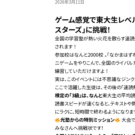
2026年3月11日
ゲーム感覚で東大生レベル
スターズ」に挑戦！
全国の学習塾が熱い火花を散らす速読イベ
されます
！
参加校はなんと2000校
。「なかまはず
ニゲームをやりこんで、全国のライバル
練習していただけますよ
！
実は、このイベントには不思議なジンク
ここで活躍した生徒は、その後の「速読
検定の「3級」は、なんと
東大生の平均読
読書スピードが速くなると、テキスト
にラクに、短時間で終わるようになりま
光塾からの特別ミッション
大会
みなさんへ挑戦状です！